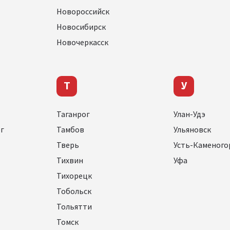
Новороссийск
Новосибирск
Новочеркасск
Т
У
Таганрог
Улан-Удэ
г
Тамбов
Ульяновск
Тверь
Усть-Каменогор
Тихвин
Уфа
Тихорецк
Тобольск
Тольятти
Томск