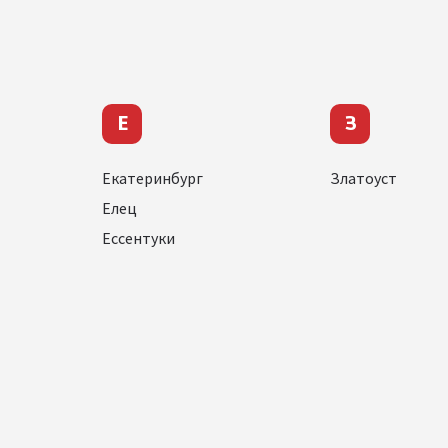
Е
З
Екатеринбург
Златоуст
Елец
Ессентуки