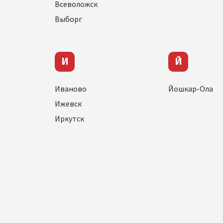
Всеволожск
Выборг
И
Й
Иваново
Йошкар-Ола
Ижевск
Иркутск