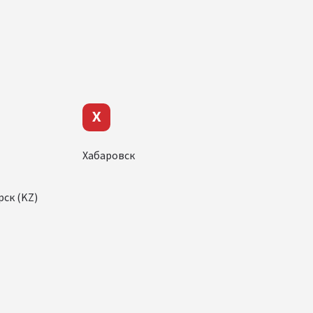
Х
Хабаровск
ск (KZ)