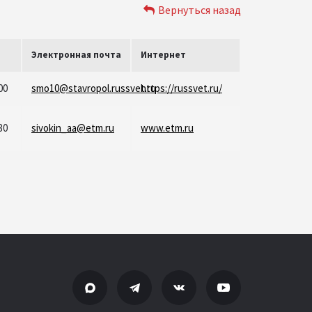
Вернуться назад
Электронная почта
Интернет
00
smo10@stavropol.russvet.ru
https://russvet.ru/
30
sivokin_aa@etm.ru
www.etm.ru