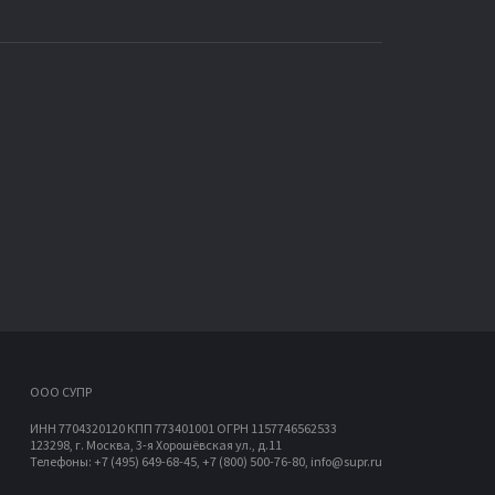
OOO СУПР
ИНН 7704320120 КПП 773401001 ОГРН 1157746562533
123298, г. Москва, 3-я Хорошёвская ул., д.11
Телефоны: +7 (495) 649-68-45, +7 (800) 500-76-80, info@supr.ru