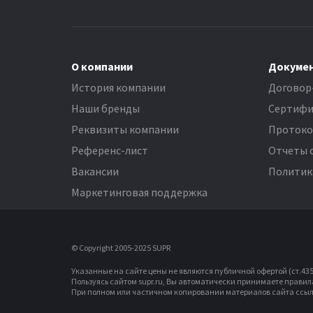
О компании
Докуме
История компании
Договор
Наши бренды
Сертифи
Реквизиты компании
Проток
Референс-лист
Отчеты 
Вакансии
Политик
Маркетинговая поддержка
© Copyright 2005-2025 SUPR
Указанные на сайте цены не являются публичной офертой (ст.435 
Пользуясь сайтом supr.ru, Вы автоматически принимаете прави
При полном или частичном копировании материалов сайта ссыл