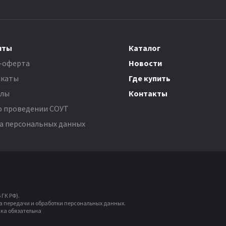
нты
Каталог
-оферта
Новости
каты
Где купить
олы
Контакты
о проведении СОУТ
а персональных данных
ГК РФ).
ла передачи и обработки персональных данных.
ка обязательна