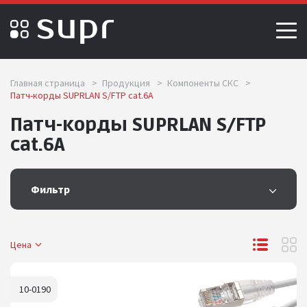
Главная страница
>
Продукция
>
Компоненты СКС
>
Патч-корды SUPRLAN S/FTP сat.6A
Патч-корды SUPRLAN S/FTP
сat.6A
Фильтр
Цена
10-0190