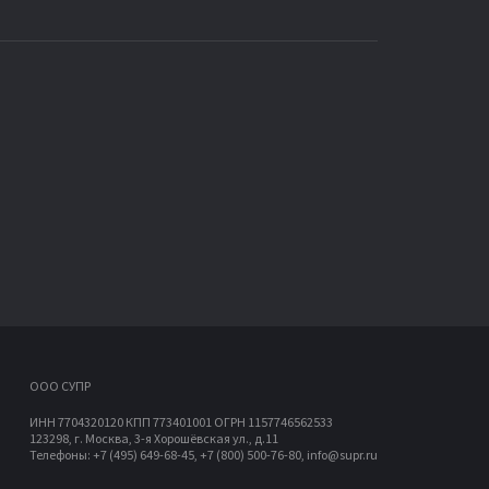
OOO СУПР
ИНН 7704320120 КПП 773401001 ОГРН 1157746562533
123298, г. Москва, 3-я Хорошёвская ул., д.11
Телефоны: +7 (495) 649-68-45, +7 (800) 500-76-80, info@supr.ru