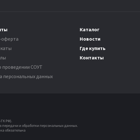
нты
Каталог
-оферта
Новости
каты
Где купить
олы
Контакты
о проведении СОУТ
а персональных данных
ГК РФ).
ла передачи и обработки персональных данных.
ка обязательна