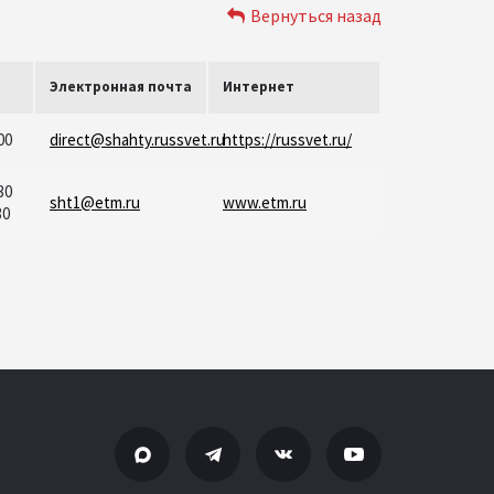
Вернуться назад
Электронная почта
Интернет
00
direct@shahty.russvet.ru
https://russvet.ru/
30
sht1@etm.ru
www.etm.ru
30