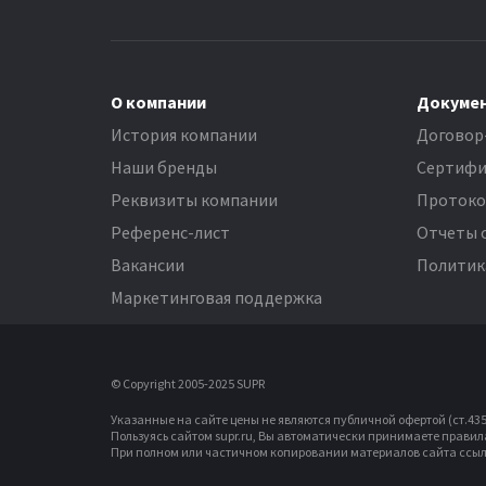
О компании
Докуме
История компании
Договор
Наши бренды
Сертифи
Реквизиты компании
Проток
Референс-лист
Отчеты 
Вакансии
Политик
Маркетинговая поддержка
© Copyright 2005-2025 SUPR
Указанные на сайте цены не являются публичной офертой (ст.435 
Пользуясь сайтом supr.ru, Вы автоматически принимаете прави
При полном или частичном копировании материалов сайта ссыл