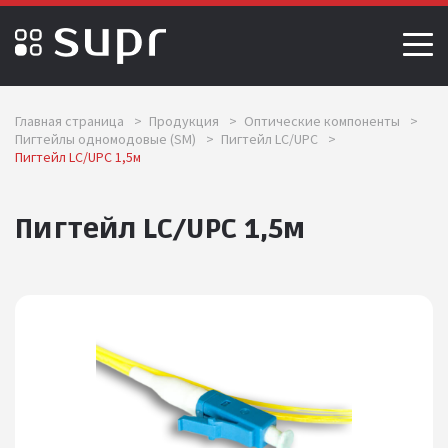
Главная страница
>
Продукция
>
Оптические компоненты
>
Пигтейлы одномодовые (SМ)
>
Пигтейл LC/UPC
>
Пигтейл LC/UPC 1,5м
Пигтейл LC/UPC 1,5м